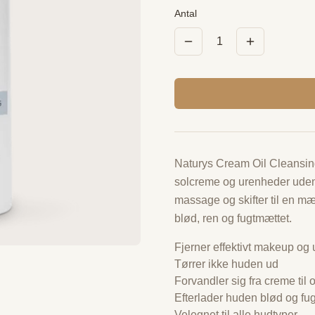
Antal
1
Naturys Cream Oil Cleansing
solcreme og urenheder uden a
massage og skifter til en m
blød, ren og fugtmættet.
Fjerner effektivt makeup og
Tørrer ikke huden ud
Forvandler sig fra creme til o
Efterlader huden blød og fu
Velegnet til alle hudtyper