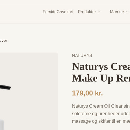
Forside
Gavekort
Produkter
Mærker
over
NATURYS
Naturys Cre
Make Up Re
179,00 kr.
Naturys Cream Oil Cleansing
solcreme og urenheder uden a
massage og skifter til en mæ