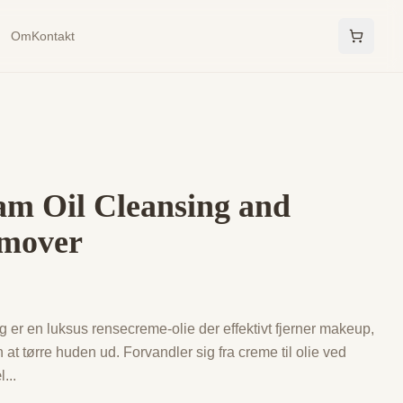
Om
Kontakt
am Oil Cleansing and
mover
 er en luksus rensecreme-olie der effektivt fjerner makeup,
t tørre huden ud. Forvandler sig fra creme til olie ved
l
...