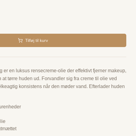
Tilføj til kurv
 er en luksus rensecreme-olie der effektivt fjerner makeup,
t tørre huden ud. Forvandler sig fra creme til olie ved
ælkeagtig konsistens når den møder vand. Efterlader huden
 urenheder
lie
gtmættet