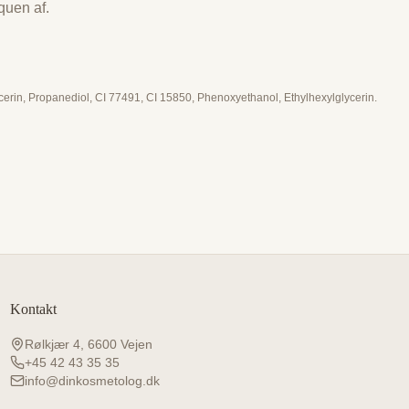
quen af.
cerin, Propanediol, CI 77491, CI 15850, Phenoxyethanol, Ethylhexylglycerin.
Kontakt
Rølkjær 4, 6600 Vejen
+45 42 43 35 35
info@dinkosmetolog.dk