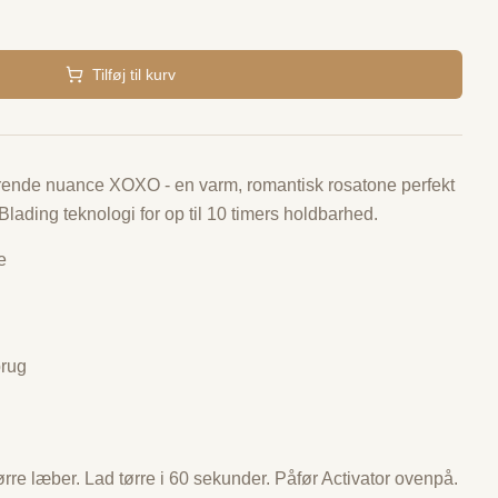
Tilføj til kurv
førende nuance XOXO - en varm, romantisk rosatone perfekt
Blading teknologi for op til 10 timers holdbarhed.
e
brug
ørre læber. Lad tørre i 60 sekunder. Påfør Activator ovenpå.